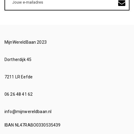
mailadres
MijnWereldBaan 2023
Dortherdijk 45
7211 LR Eefde
06 26 48 41 62
info@mijnwereldbaan.nl
IBAN NL47RABO0330535439