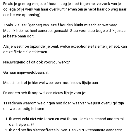
En als je genoeg van jezelf houdt, zeg je ‘nee’ tegen het verzoek van je
collega of je werk van haar over kunt nemen (en je helpt haar op weg naar
een betere oplossing).
Zoals ik al zei: ‘genoeg van jezelf houden’ klinkt misschien wat vaag.
Maar ik heb het heel concreet gemaakt. Stap voor stap begeleid ik je naar
je beste baan ooit.
Als je weet hoe bijzonder je bent, welke exceptionele talenten je hebt, kan
de zelfliefde al ontkiemen.
Nieuwsgierig of dit ook voor jou werkt?
Ga naar mijnwereldbaan.nl.
Misschien tref je hier wel weer een mooi nieuw lijstje aan.
En anders heb ik nog wel een nieuw lijstje voor je:
11 redenen waarom we dingen niet doen waarvan we juist overtuigd zijn
dat we ze nodig hebben.
Ik weet echt niet wie ik ben en wat ik kan. Hoe kan iemand anders mij
dan helpen…?!!
Ik vind het fijn slachtoffer te blijven. Dan krijg ik tenminste aandacht.