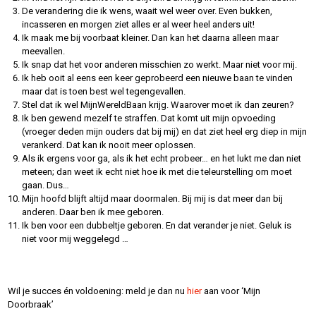
De verandering die ik wens, waait wel weer over. Even bukken,
incasseren en morgen ziet alles er al weer heel anders uit!
Ik maak me bij voorbaat kleiner. Dan kan het daarna alleen maar
meevallen.
Ik snap dat het voor anderen misschien zo werkt. Maar niet voor mij.
Ik heb ooit al eens een keer geprobeerd een nieuwe baan te vinden
maar dat is toen best wel tegengevallen.
Stel dat ik wel MijnWereldBaan krijg. Waarover moet ik dan zeuren?
Ik ben gewend mezelf te straffen. Dat komt uit mijn opvoeding
(vroeger deden mijn ouders dat bij mij) en dat ziet heel erg diep in mijn
verankerd. Dat kan ik nooit meer oplossen.
Als ik ergens voor ga, als ik het echt probeer… en het lukt me dan niet
meteen; dan weet ik echt niet hoe ik met die teleurstelling om moet
gaan. Dus…
Mijn hoofd blijft altijd maar doormalen. Bij mij is dat meer dan bij
anderen. Daar ben ik mee geboren.
Ik ben voor een dubbeltje geboren. En dat verander je niet. Geluk is
niet voor mij weggelegd …
Wil je succes én voldoening: meld je dan nu
hier
aan voor ‘Mijn
Doorbraak’