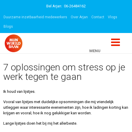
Bel Arjan: 06-26484162
Duurzame inzetbaarheid medewerkers
Over Arjan
Contact
Vlogs
Blogs
MENU
Interne en externe
7 oplossingen om stress op je
mobiliteit vanuit het hart
werk tegen te gaan
Ik houd van lijstjes.
Vooral van lijstjes met duidelijke opsommingen die mij vriendelijk
uitleggen waar interessante evenementen zijn, hoe ik ladingen korting kan
krijgen en vooral; hoe ik nog gelukkiger kan worden.
Lange lijstjes doen het bij mij het allerbeste.