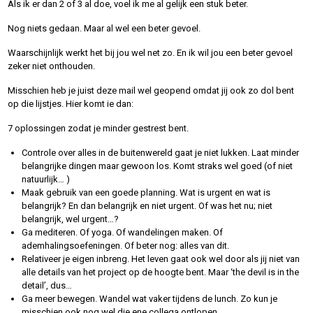
Als ik er dan 2 of 3 al doe, voel ik me al gelijk een stuk beter.
Nog niets gedaan. Maar al wel een beter gevoel.
Waarschijnlijk werkt het bij jou wel net zo. En ik wil jou een beter gevoel
zeker niet onthouden.
Misschien heb je juist deze mail wel geopend omdat jij ook zo dol bent
op die lijstjes. Hier komt ie dan:
7 oplossingen zodat je minder gestrest bent.
Controle over alles in de buitenwereld gaat je niet lukken. Laat minder
belangrijke dingen maar gewoon los. Komt straks wel goed (of niet
natuurlijk… )
Maak gebruik van een goede planning. Wat is urgent en wat is
belangrijk? En dan belangrijk en niet urgent. Of was het nu; niet
belangrijk, wel urgent…?
Ga mediteren. Of yoga. Of wandelingen maken. Of
ademhalingsoefeningen. Of beter nog: alles van dit.
Relativeer je eigen inbreng. Het leven gaat ook wel door als jij niet van
alle details van het project op de hoogte bent. Maar ‘the devil is in the
detail’, dus…
Ga meer bewegen. Wandel wat vaker tijdens de lunch. Zo kun je
misschien ook nog wel die ene collega ontlopen.