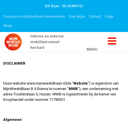
Bel Arjan: 06-26484162
Duurzame inzetbaarheid medewerkers
Over Arjan
Contact
Vlogs
Blogs
Interne en externe
mobiliteit vanuit
het hart
MENU
DISCLAIMER
Deze website www.mijnwereldbaan.nl(de “
Website
”) is eigendom van
MijnWereldBaan B.V.(hierna te noemen “
MWB
”), een onderneming met
adres Troelstralaan 5, Huizen. MWB is ingeschreven bij de Kamer van
Koophandel onder nummer 71790551.
Algemeen