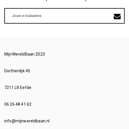
E-
mailadres
MijnWereldBaan 2023
Dortherdijk 45
7211 LR Eefde
06 26 48 41 62
info@mijnwereldbaan.nl