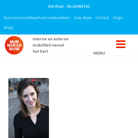
Bel Arjan: 06-26484162
Duurzame inzetbaarheid medewerkers
Over Arjan
Contact
Vlogs
Blogs
Interne en externe
mobiliteit vanuit
het hart
MENU