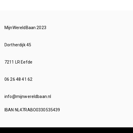
MijnWereldBaan 2023
Dortherdijk 45
7211 LR Eefde
06 26 48 41 62
info@mijnwereldbaan.nl
IBAN NL47RABO0330535439