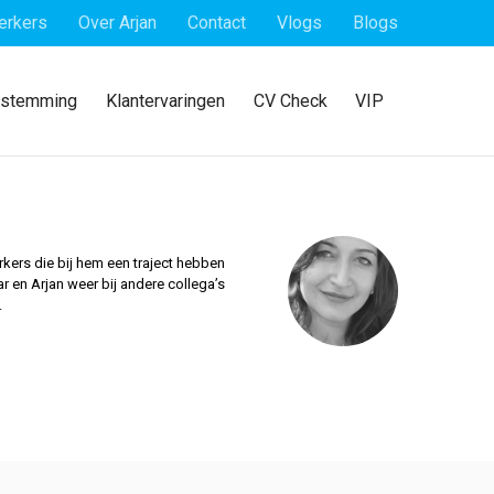
erkers
Over Arjan
Contact
Vlogs
Blogs
estemming
Klantervaringen
CV Check
VIP
kers die bij hem een traject hebben
r en Arjan weer bij andere collega’s
.