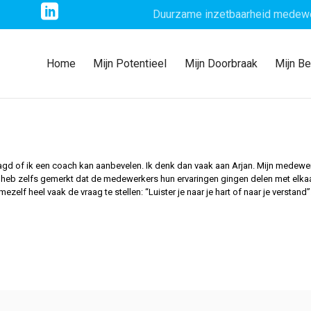
Duurzame inzetbaarheid medew
Home
Mijn Potentieel
Mijn Doorbraak
Mijn B
agd of ik een coach kan aanbevelen. Ik denk dan vaak aan Arjan. Mijn medewer
k heb zelfs gemerkt dat de medewerkers hun ervaringen gingen delen met elkaa
ezelf heel vaak de vraag te stellen: “Luister je naar je hart of naar je verstand”