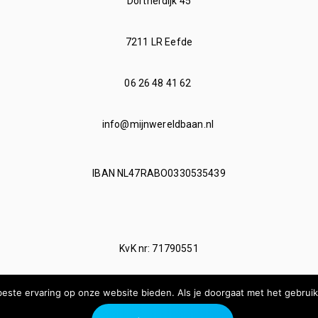
Dortherdijk 45
7211 LR Eefde
06 26 48 41 62
info@mijnwereldbaan.nl
IBAN NL47RABO0330535439
KvK nr: 71790551
este ervaring op onze website bieden. Als je doorgaat met het gebruik
BTW nr: 8588.50.710.B.01