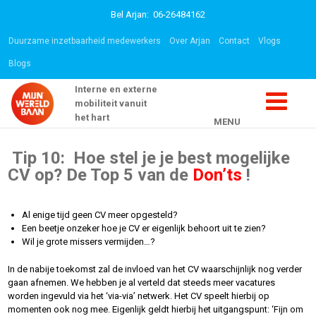
Bel Arjan: 06-26484162
Duurzame inzetbaarheid medewerkers
Over Arjan
Contact
Vlogs
Blogs
Interne en externe
mobiliteit vanuit
het hart
MENU
Tip 10: Hoe stel je je best mogelijke
CV op?
De Top 5 van de
Don’ts
!
Al enige tijd geen CV meer opgesteld?
Een beetje onzeker hoe je CV er eigenlijk behoort uit te zien?
Wil je grote missers vermijden…?
In de nabije toekomst zal de invloed van het CV waarschijnlijk nog verder
gaan afnemen. We hebben je al verteld dat steeds meer vacatures
worden ingevuld via het ‘via-via’ netwerk. Het CV speelt hierbij op
momenten ook nog mee. Eigenlijk geldt hierbij het uitgangspunt: ‘Fijn om