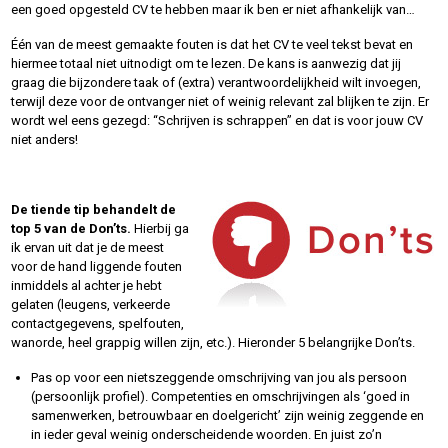
een goed opgesteld CV te hebben maar ik ben er niet afhankelijk van…
Één van de meest gemaakte fouten is dat het CV te veel tekst bevat en
hiermee totaal niet uitnodigt om te lezen. De kans is aanwezig dat jij
graag die bijzondere taak of (extra) verantwoordelijkheid wilt invoegen,
terwijl deze voor de ontvanger niet of weinig relevant zal blijken te zijn. Er
wordt wel eens gezegd: “Schrijven is schrappen” en dat is voor jouw CV
niet anders!
De tiende tip behandelt de
top 5 van de Don’ts.
Hierbij ga
ik ervan uit dat je de meest
voor de hand liggende fouten
inmiddels al achter je hebt
gelaten (leugens, verkeerde
contactgegevens, spelfouten,
wanorde, heel grappig willen zijn, etc.). Hieronder 5 belangrijke Don’ts.
Pas op voor een nietszeggende omschrijving van jou als persoon
(persoonlijk profiel). Competenties en omschrijvingen als ‘goed in
samenwerken, betrouwbaar en doelgericht’ zijn weinig zeggende en
in ieder geval weinig onderscheidende woorden. En juist zo’n