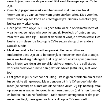
omschrijving van jou als persoon blijkt een blikvanger op het CV te
zijn.
Omschrijf je gedane werkzaamheden niet met heel veel tekst.
Voorkom lange zinnen. Voorkom grote stukken tekst. Kies voor het
verwoorden op een korte en krachtige wijze. Gebruik slechts 2 (à3)
bullets per werkervaring.
Geen privé-foto op je CV. Dus geen foto waar je op vakantie bent of
waar je met een glas wijn voor je tent zit. Hoe leuk of ontspannend
zo’n foto ook kan zijn…, bewaar deze maar voor je privécollectie. Het
beste is om dezelfde foto op je CV te zetten als op LI en andere
Sociale Media.
Maak een niet te fantasierijke opmaak. Het verschil tussen
onderscheidend zijn en te fantasierijk is misschien een dun draadje,
maar wel heel erg belangrijk. Het is goed om eruit te springen maar
houd hierbij wel de juiste zakelijkheid voor ogen. Als je solliciteert
voor een creatieve functie dan geldt dit advies (natuurlijk) niet voor
jou!
Laat gaten in je CV niet zonder uitleg. Het is geen probleem om er even
tussenuit te zijn geweest. Maar benoem dit in je CV en geef niet de
lezer (selecteur) de ruimte om dit zelf in te vullen. Zij zijn namelijk vaak
op zoek naar wat er niet goed is aan een persoon (dat is hun functie)
en bedenken dan zelf redenen… Dit betekent overigens niet dat je er
maar over liegt; denk goed na hoe je dit op je CV verwoordt.